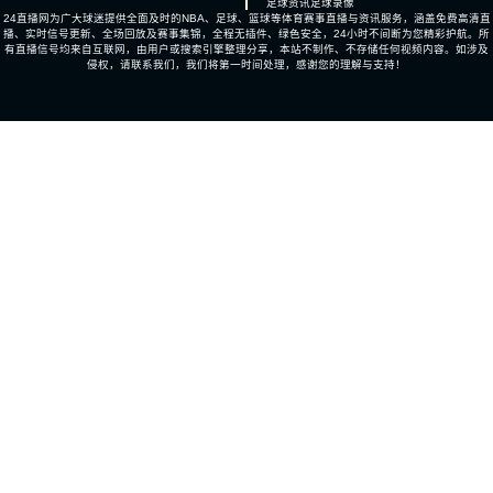
足球资讯
足球录像
24直播网为广大球迷提供全面及时的NBA、足球、篮球等体育赛事直播与资讯服务，涵盖免费高清直
播、实时信号更新、全场回放及赛事集锦，全程无插件、绿色安全，24小时不间断为您精彩护航。所
有直播信号均来自互联网，由用户或搜索引擎整理分享，本站不制作、不存储任何视频内容。如涉及
侵权，请联系我们，我们将第一时间处理，感谢您的理解与支持！