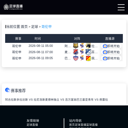
页
当前位置:
首页
足球
哥伦甲
直播
直播
赛事
时间
对阵
直播源
资讯
录像
2026-08-11 05:00
哥伦甲
阿古拉斯多拉达斯
拉尼洛斯
即将开始
2026-08-11 07:00
哥伦甲
麦德林独立
百万富翁
即将开始
2026-08-11 09:05
哥伦甲
巴兰基亚青年
佩雷拉
即将开始
赛事推荐
阿古拉斯多拉达斯 VS 拉尼洛斯
麦德林独立 VS 百万富翁
巴兰基亚青年 VS 佩雷拉
友情链接
站内导航
足球直播
首页
足球直播
篮球直播