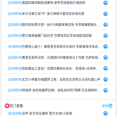
[足球新闻]
英超四雄领跑欧战赛场 意甲军团提前打道回府
[足球新闻]
米兰对莱万说"不" 波兰神锋今夏恐告别诺坎普
[足球新闻]
裁判双标惹众怒！BRTV两度发难足协 韦世豪爆粗镜头遭慢放解读
[足球新闻]
登贝莱两度破门创历史 巴黎双杀红军首进欧冠四强
[足球新闻]
巴黎铁心留人！曝恩里克将获天价续约 年薪暴涨冲击足坛顶薪
[足球新闻]
弗里克变阵试验：孔德回归中路搭档马丁内斯 巴萨防线新解法？
[足球新闻]
热刺霉运三连击！范德芬赛后吐苦水：变线球+点球争议+队长伤退
[足球新闻]
尤文小将霍尔姆圆梦之夜：击败旧主亚特兰大后吐露心声
[足球新闻]
特洛伊·迪尼炮轰萨拉赫：自私自利的"戏精"正在毁掉利物浦
热门录像
更多
[足球录像]
法甲-双方均无建树 里尔主场0-0尼斯