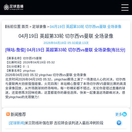
页
当前位置:
首页
足球录像
04月19日 英超第33轮 切尔西vs曼联 全场录像
直播
直播
04月19日 英超第33轮 切尔西vs曼联 全场录像
资讯
2026年04月19日 05:32
阅读:
13次
录像
[咪咕-詹俊] 04月19日 英超第33轮 切尔西vs曼联 全场录像[有比分]
【赛事名称】
切尔西VS曼联
【比赛时间】
2026年04月19日 05:32
0 : 1
【比分结果】
yingchao
【赛事名称】
2026年04月19日 05:32 yingchao 切尔西vs曼联 全场录像
北京时间2026年04月19日 05:32，yingchao赛场上演了一场激动人心的对决，切尔西
与曼联两大劲旅强强碰撞，火花四溅！本站精心整理了本场切尔西VS曼联比赛的高清
全录像回放，从开场跳球到终场哨响，每一秒精彩都不错过。无论你是错过直播的球
迷，还是想再次回味经典，这里都是你的最佳选择。快来一起重温这场巅峰对决，感
受yingchao的无限魅力！
新闻推荐
更多
[足球新闻]
米兰防线补强在即 吉拉转会谈判进入最后冲刺阶段