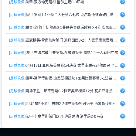
[足球录像]
法甲-双方均无建树 里尔主场0-0尼斯
[足球录像]
意甲-罗马1-1亚特兰大分列六七位 克尔斯托维奇破门埃尔莫索建功
[足球录像]
联赛4连败！切尔西0-1曼联先赛落后欧冠区4分 库尼亚制胜B费助攻
[足球录像]
亚冠精英-雷南加时破门 迪拜国民3-2十人武里南联晋级半决赛
[足球录像]
法甲-布法尔破门普罗斯珀·彼得扳平 昂热1-1十人勒阿弗尔
[足球录像]
04月19日 亚冠精英联赛1/4决赛 武里南联vs迪拜国民 全场录像
[足球录像]
德甲-努萨传射扬·迪奥曼德建功 RB莱比锡客场3-1法兰克福
[足球录像]
两场不胜！那不勒斯0-2拉齐奥距榜首12分 瓦尼亚扑点难救主
[足球录像]
连续15轮不胜！热刺2-2遭布莱顿补时绝平 西蒙斯传射+世界波
[足球录像]
法甲-卡塞里斯破门班巴·迪昂建功 洛里昂2-0马赛