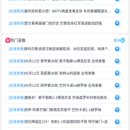
[足球新闻]
裁判双标惹众怒！BRTV两度发难足协 韦世豪爆粗镜头遭慢放解读
[足球新闻]
登贝莱两度破门创历史 巴黎双杀红军首进欧冠四强
热门录像
更多
[足球录像]
斯科尔斯谈西汉姆进球被取消：对拉亚是犯规，有两个犯规！
[足球录像]
05月12日 意甲第36轮 那不勒斯vs博洛尼亚 全场录像
[足球录像]
05月12日 英超第36轮 热刺vs利兹联 全场录像
[足球录像]
05月12日 西甲第35轮 巴列卡诺vs赫罗纳 全场录像
[足球录像]
遭绝杀！那不勒斯2-3博洛尼亚 乔纳森罗补时侧勾绝杀霍伊伦送助攻
[足球录像]
西甲-阿莱芒破门斯图亚尼绝平 巴列卡诺1-1赫罗纳
[足球录像]
领先降级区2分！热刺1-1利兹联四轮不败 特尔破门+送点勒温点射