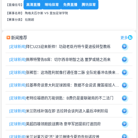
高清直播
咪咕体育
免费直播
腾讯体育
【直播信号】
【赛事名称】 陶格夫匹尔斯 VS 里加足球学院
【赛事分类】
拉脱超
新闻推荐
更多
[足球新闻]
拜仁U23迎来新帅！功勋老臣丹特今夏退役转型教练
[足球新闻]
佩蒂特警告B席：切尔西非明智之选 噩梦或随之而来
[足球新闻]
张稀哲：这场胜利就像打通任督二脉 全队轮番冲击换来我的轻松一击
[足球新闻]
拉基蒂奇谈意大利足球困境：数据不会说谎 魔笛接班人难觅
[足球新闻]
老特拉福德的万能钥匙：B费仍是曼联破局的不二法门
[足球新闻]
米兰防线补强在即 吉拉转会谈判进入最后冲刺阶段
[足球新闻]
英超四雄领跑欧战赛场 意甲军团提前打道回府
[足球新闻]
米兰对莱万说"不" 波兰神锋今夏恐告别诺坎普